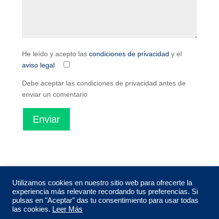
He leído y acepto las
condiciones de privacidad
y el
aviso legal
Debe aceptar las condiciones de privacidad antes de
enviar un comentario
Enviar
Utilizamos cookies en nuestro sitio web para ofrecerte la
experiencia más relevante recordando tus preferencias. Si
pulsas en "Aceptar" das tu consentimiento para usar todas
las cookies.
Leer Más
© Mercasalamanca
2026
|
Política de Privacidad
|